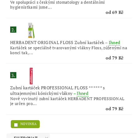
Ve spolupráci s českými stomatology a dentálními
hygienistkami jsme...
od 69 Kč
2.
HERBADENT ORIGINAL FLOSS Zubní kartáček
–
Ihned
Kartáček se speciálně tvarovanými vlákny Floss, zúženými na
konci tak,...
od 79 Kč
3.
Zubní kartáček PROFESSIONAL FLOSS ****** s
ultrajemnými kónickými vlákny
–
Ihned
Nově vyvinutý zubní kartáček HERBADENT PROFESSIONAL
je určen pro...
od 79 Kč
NOVINKA