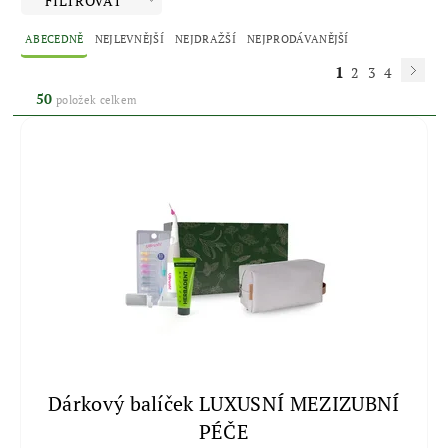
FILTROVAT
ABECEDNĚ
NEJLEVNĚJŠÍ
NEJDRAŽŠÍ
NEJPRODÁVANĚJŠÍ
1
2
3
4
50
položek celkem
Dárkový balíček LUXUSNÍ MEZIZUBNÍ
PÉČE