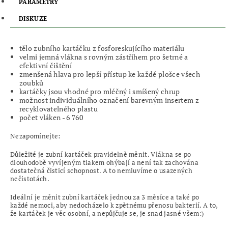
PARAMETRY
DISKUZE
tělo zubního kartáčku z fosforeskujícího materiálu
velmi jemná vlákna s rovným zástřihem pro šetrné a
efektivní čištění
zmenšená hlava pro lepší přístup ke každé plošce všech
zoubků
kartáčky jsou vhodné pro mléčný i smíšený chrup
možnost individuálního označení barevným insertem z
recyklovatelného plastu
počet vláken - 6 760
Nezapomínejte:
Důležité je zubní kartáček pravidelně měnit. Vlákna se po
dlouhodobě vyvíjeným tlakem ohýbají a není tak zachována
dostatečná čisticí schopnost. A to nemluvíme o usazených
nečistotách.
Ideální je měnit zubní kartáček jednou za 3 měsíce a také po
každé nemoci, aby nedocházelo k zpětnému přenosu bakterií. A to,
že kartáček je věc osobní, a nepůjčuje se, je snad jasné všem:)