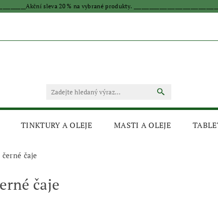
____________Akční sleva 20 % na vybrané produkty. _________________________________
TINKTURY A OLEJE
MASTI A OLEJE
TABLE
 černé čaje
černé čaje