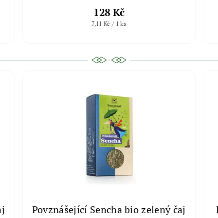
128 Kč
7,11 Kč / 1 ks
aj
Povznášející Sencha bio zelený čaj