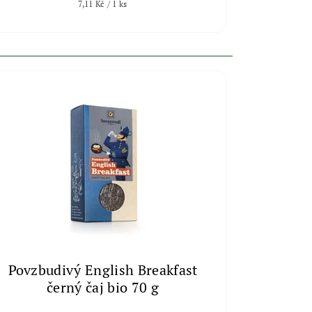
7,11 Kč / 1 ks
Povzbudivý English Breakfast
černý čaj bio 70 g