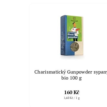
Charismatický Gunpowder sypan
bio 100 g
160 Kč
1,60 Kč / 1 g