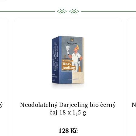
ý
Neodolatelný Darjeeling bio černý
N
čaj 18 x 1,5 g
128 Kč