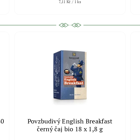
7,11 Kč / 1 ks
40
Povzbudivý English Breakfast
černý čaj bio 18 x 1,8 g