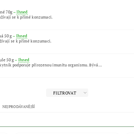
ené 70g
–
Ihned
žívají se k přímé konzumaci.
ná 50 g
–
Ihned
žívají se k přímé konzumaci.
ule 50 g
–
Ihned
kytník podporuje přirozenou imunitu organismu. Bývá...
FILTROVAT
NEJPRODÁVANĚJŠÍ