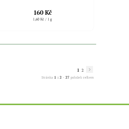
160 Kč
1,60 Kč / 1 g
1
2
1
2
27
Stránka
z
-
položek celkem