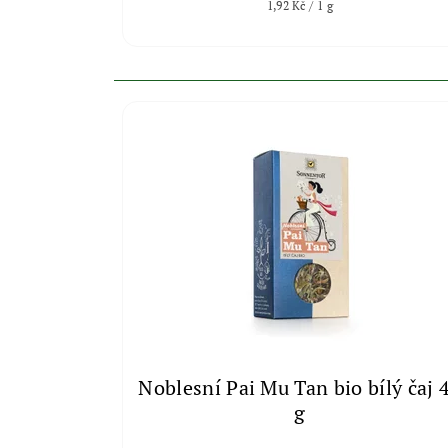
1,92 Kč / 1 g
Noblesní Pai Mu Tan bio bílý čaj 
g