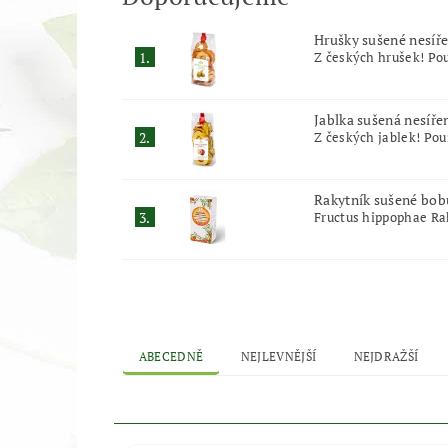
Hrušky sušené nesíř
1.
Z českých hrušek! Pou
Jablka sušená nesíře
2.
Z českých jablek! Pou
Rakytník sušené bob
3.
Fructus hippophae Ra
ABECEDNĚ
NEJLEVNĚJŠÍ
NEJDRAŽŠÍ