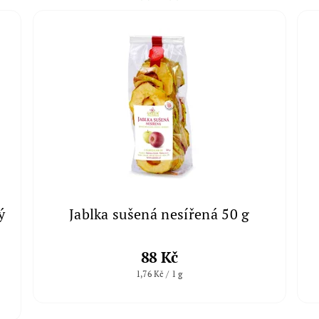
ý
Jablka sušená nesířená 50 g
88 Kč
1,76 Kč / 1 g