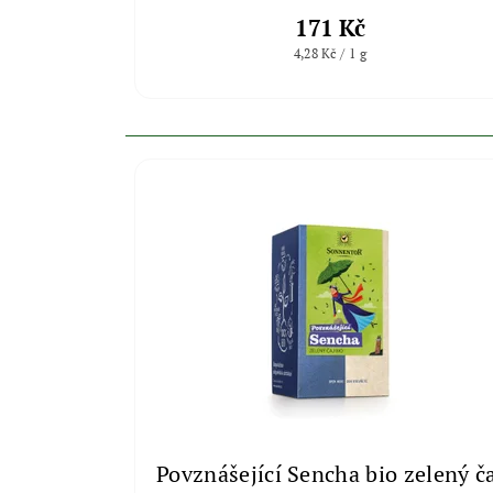
171 Kč
4,28 Kč / 1 g
Povznášející Sencha bio zelený č