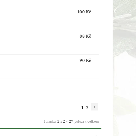
100 Kč
88 Kč
90 Kč
1
2
1
2
27
Stránka
z
-
položek celkem