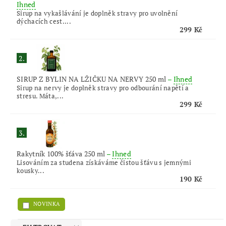
Ihned
Sirup na vykašlávání je doplněk stravy pro uvolnění
dýchacích cest....
299 Kč
2.
SIRUP Z BYLIN NA LŽIČKU NA NERVY 250 ml
–
Ihned
Sirup na nervy je doplněk stravy pro odbourání napětí a
stresu. Máta,...
299 Kč
3.
Rakytník 100% šťáva 250 ml
–
Ihned
Lisováním za studena získáváme čistou šťávu s jemnými
kousky...
190 Kč
NOVINKA