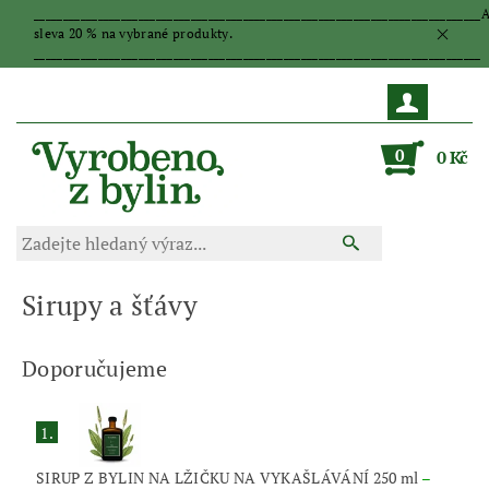
_____________________________________________________________________________
sleva 20 % na vybrané produkty.
_____________________________________________________________________________
0
0 Kč
Sirupy a šťávy
Doporučujeme
1.
SIRUP Z BYLIN NA LŽIČKU NA VYKAŠLÁVÁNÍ 250 ml
–