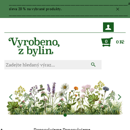
_____________________________________________________________________________
sleva 20 % na vybrané produkty.
_____________________________________________________________________________
0
0 Kč
Doporučujeme
Doporučujeme