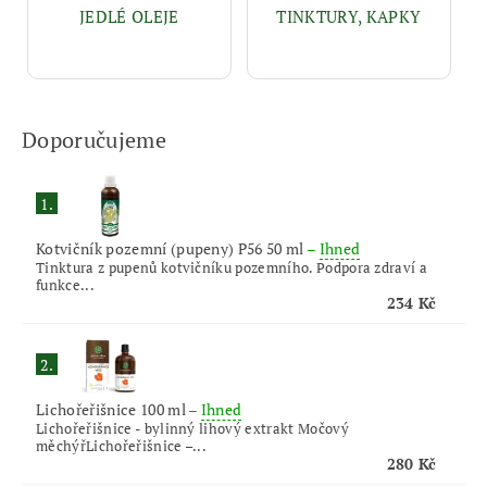
JEDLÉ OLEJE
TINKTURY, KAPKY
Doporučujeme
1.
Kotvičník pozemní (pupeny) P56 50 ml
–
Ihned
Tinktura z pupenů kotvičníku pozemního. Podpora zdraví a
funkce...
234 Kč
2.
Lichořeřišnice 100 ml
–
Ihned
Lichořeřišnice - bylinný lihový extrakt Močový
měchýřLichořeřišnice –...
280 Kč