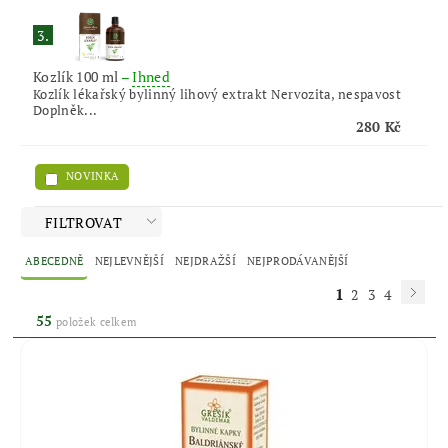
3.
Kozlík 100 ml
–
Ihned
Kozlík lékařský bylinný lihový extrakt Nervozita, nespavost
Doplněk...
280 Kč
NOVINKA
FILTROVAT
ABECEDNĚ
NEJLEVNĚJŠÍ
NEJDRAŽŠÍ
NEJPRODÁVANĚJŠÍ
1
2
3
4
55
položek celkem