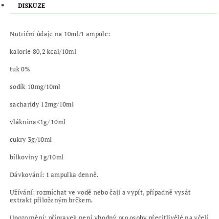
DISKUZE
Nutriční údaje na 10ml/1 ampule:
kalorie 80,2 kcal/10ml
tuk 0%
sodík 10mg/10ml
sacharidy 12mg/10ml
vláknina<1g/ 10ml
cukry 3g/10ml
bílkoviny 1g/10ml
Dávkování: 1 ampulka denně.
Užívání: rozmíchat ve vodě nebo čaji a vypít, případně vysát
extrakt přiloženým brčkem.
Upozornění: přípravek není vhodný pro osoby přecitlivělé na včelí