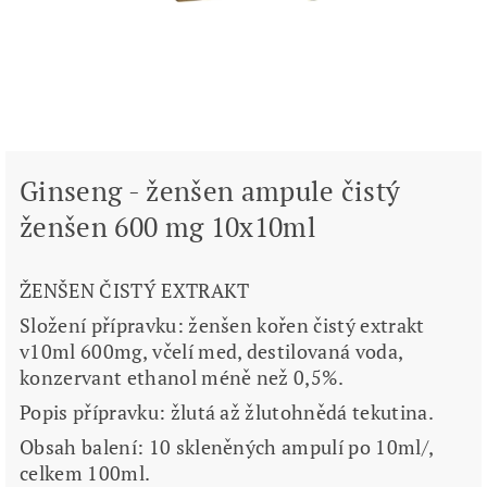
Ginseng - ženšen ampule čistý
ženšen 600 mg 10x10ml
ŽENŠEN ČISTÝ EXTRAKT
Složení přípravku: ženšen kořen čistý extrakt
v10ml 600mg,
včelí med
, destilovaná voda,
konzervant ethanol méně než 0,5%.
Popis přípravku: žlutá až žlutohnědá tekutina.
Obsah balení: 10 skleněných ampulí po 10ml/,
celkem 100ml.