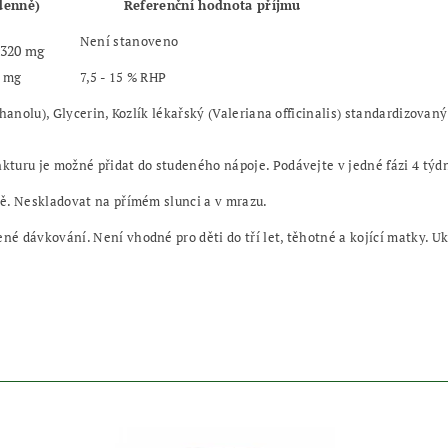
 denně)
Referenční hodnota příjmu
Není stanoveno
 320 mg
2 mg
7,5 - 15 % RHP
hanolu), Glycerin, Kozlík lékařský (Valeriana officinalis) standardizovaný
nkturu je možné přidat do studeného nápoje. Podávejte v jedné fázi 4 týdn
tě. Neskladovat na přímém slunci a v mrazu.
né dávkování. Není vhodné pro děti do tří let, těhotné a kojící matky. 