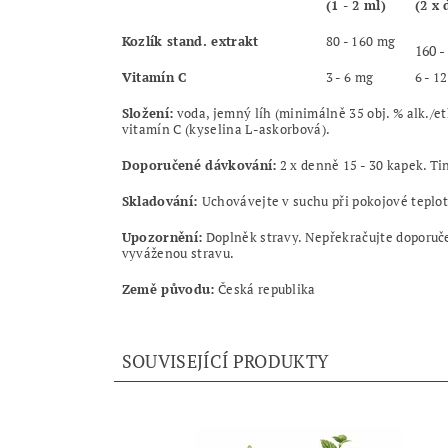
(1 - 2 ml)
(2 x
Kozlík stand. extrakt
80 - 160 mg
160 -
Vitamín C
3 - 6 mg
6 - 1
Složení:
voda, jemný líh (minimálně 35 obj. % alk./et
vitamín C (kyselina L-askorbová).
Doporučené dávkování:
2 x denně 15 - 30 kapek. Ti
Skladování:
Uchovávejte v suchu při pokojové teplo
Upozornění:
Doplněk stravy. Nepřekračujte doporuče
vyváženou stravu.
Země původu:
Česká republika
SOUVISEJÍCÍ PRODUKTY