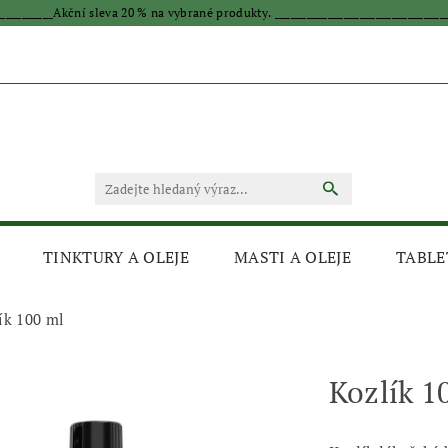
____________Akční sleva 20 % na vybrané produkty. _________________________________
TINKTURY A OLEJE
MASTI A OLEJE
TABLE
ík 100 ml
Kozlík 1