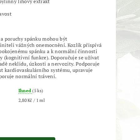
b
ylinný lihový extrakt
avost
a a poruchy spánku mohou být
činiteli vážných onemocnění. Kozlík přispívá
spokojenému spánku a k normální činnosti
y (kognitivní funkce). Doporučuje se užívat
padě neklidu, úzkosti a nervozity. Podporuje
t kardiovaskulárního systému, upravuje
dporuje normální trávení.
Ihned
(5 ks)
2,80 Kč / 1 ml