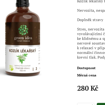
Kozlík lékařský 
Nervozita, nesp
Doplněk stravy
Stres, nervozit
vyvolávajícími 
ke klidnému a 
nervové soustav
k relaxaci v pří
normální činnos
krevní tlak. Po
Dostupnost
Měrná cena
280 Kč