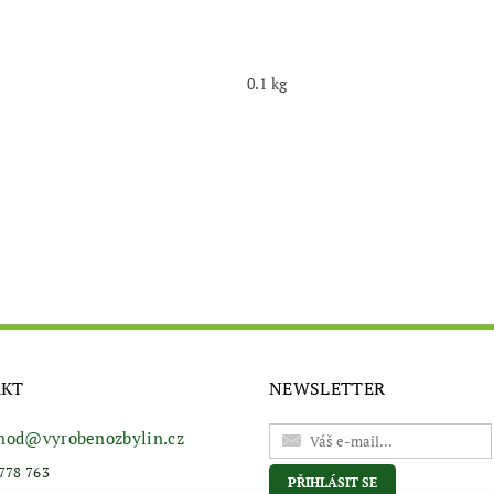
0.1 kg
AKT
NEWSLETTER
hod
@
vyrobenozbylin.cz
778 763