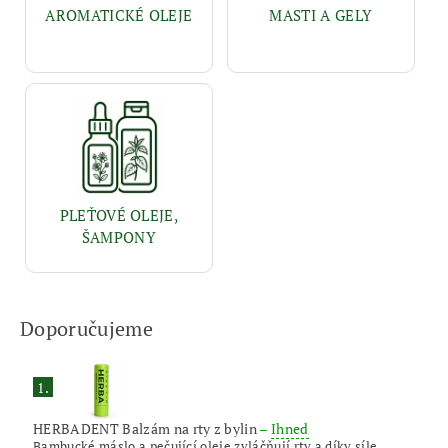
AROMATICKÉ OLEJE
MASTI A GELY
PLEŤOVÉ OLEJE,
ŠAMPONY
Doporučujeme
1.
HERBADENT Balzám na rty z bylin
–
Ihned
Bambucké máslo a pečující oleje zvláčňují rty a díky síle