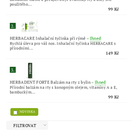
použitého...
99 Kč
2.
HERBACARE Inhalační tyčinka při rýmě
–
Ihned
Rychlá úleva pro váš nos. Inhalační tyčinka HERBACARE s
přírodními...
149 Kč
3.
HERBADENT FORTE Balzám na rty z bylin
–
Ihned
Přírodní balzám na rty s konopným olejem, vitamíny A a E,
bambuckým...
99 Kč
NOVINKA
FILTROVAT