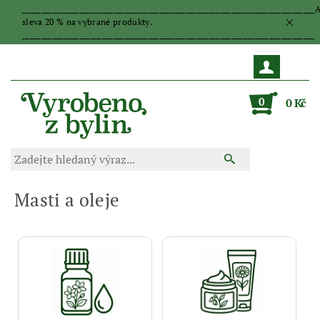
_____________________________________________________________________________
sleva 20 % na vybrané produkty.
_____________________________________________________________________________
0
0 Kč
Masti a oleje