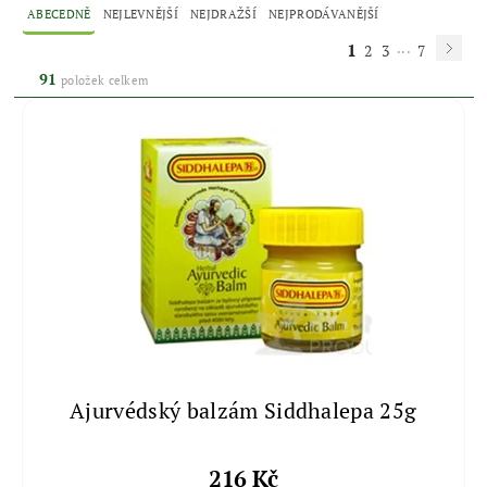
ABECEDNĚ
NEJLEVNĚJŠÍ
NEJDRAŽŠÍ
NEJPRODÁVANĚJŠÍ
1
...
2
3
7
91
položek celkem
Ajurvédský balzám Siddhalepa 25g
216 Kč