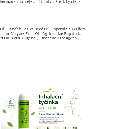
 heřmánku, šalvěje a nátržníku, éterický olej z
Oil, Canabis Sativa Seed Oil, Copernicia Cerifera
iculum Vulgare Fruit Oil, Agrimoniae Eupatoria
eed Oil, Aqua, Eugenol, Limonene, Isoeugenol,