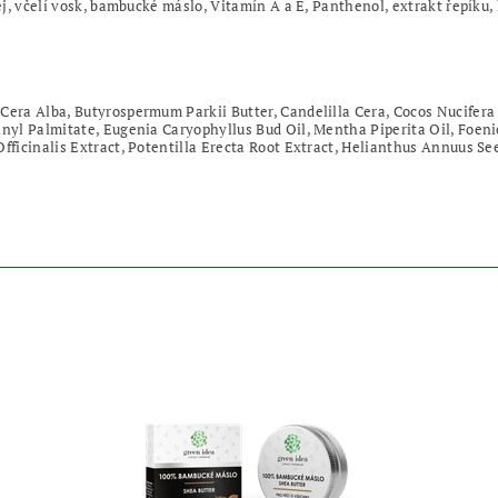
lej, včelí vosk, bambucké máslo, Vitamín A a E, Panthenol, extrakt řepíku,
Cera Alba, Butyrospermum Parkii Butter, Candelilla Cera, Cocos Nucifera 
inyl Palmitate, Eugenia Caryophyllus Bud Oil, Mentha Piperita Oil, Foen
Officinalis Extract, Potentilla Erecta Root Extract, Helianthus Annuus S