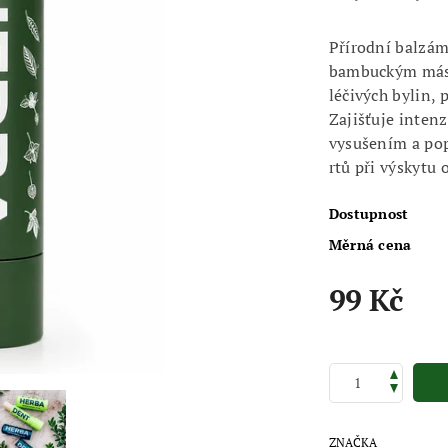
Přírodní balzám
bambuckým másl
léčivých bylin, 
Zajišťuje inten
vysušením a pop
rtů při výskytu 
Dostupnost
Měrná cena
99 Kč
ZNAČKA