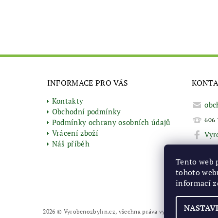
INFORMACE PRO VÁS
KONT
Kontakty
obc
Obchodní podmínky
606 
Podmínky ochrany osobních údajů
Vrácení zboží
Vyr
Náš příběh
Tento web 
tohoto webu
informací
z
NASTAV
2026 © Vyrobenozbylin.cz, všechna práva vyhrazena