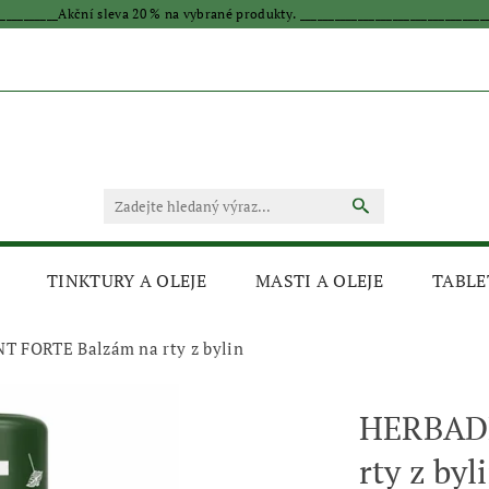
____________Akční sleva 20 % na vybrané produkty. _________________________________
TINKTURY A OLEJE
MASTI A OLEJE
TABLE
 FORTE Balzám na rty z bylin
HERBAD
rty z byl