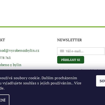
AKT
NEWSLETTER
hod
@
vyrobenozbylin.cz
778 763
obeno z bylin
Vložením e-mailu souhlasíte s
podmínkami ochrany osobní
používá soubory cookie. Dalším procházením
údajů
SO
 vyjadřujete souhlas s jejich používáním.. Více
de
.
ENÍ