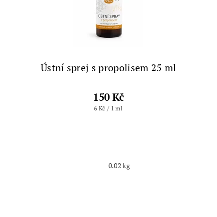
a
Ústní sprej s propolisem 25 ml
150 Kč
6 Kč / 1 ml
0.02 kg