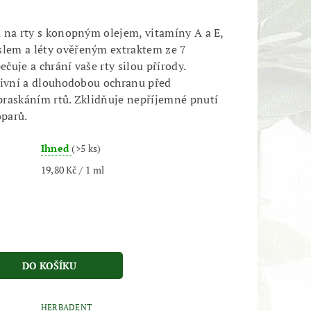
 na rty s konopným olejem, vitamíny A a E,
em a léty ověřeným extraktem ze 7
pečuje a chrání vaše rty silou přírody.
zivní a dlouhodobou ochranu před
raskáním rtů. Zklidňuje nepříjemné pnutí
oparů.
Ihned
(>5 ks)
19,80 Kč / 1 ml
HERBADENT