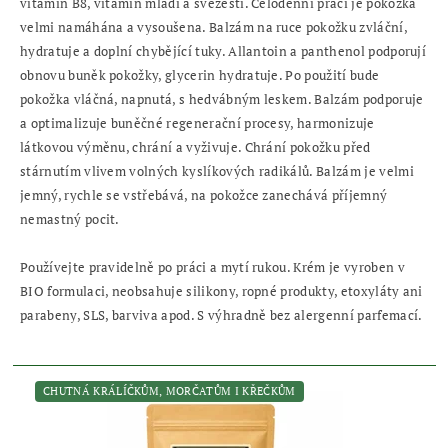
vitamín B8, vitamín mládí a svěžesti. Celodenní prací je pokožka
velmi namáhána a vysoušena. Balzám na ruce pokožku zvláční,
hydratuje a doplní chybějící tuky. Allantoin a panthenol podporují
obnovu buněk pokožky, glycerin hydratuje. Po použití bude
pokožka vláčná, napnutá, s hedvábným leskem. Balzám podporuje
a optimalizuje buněčné regenerační procesy, harmonizuje
látkovou výměnu, chrání a vyživuje. Chrání pokožku před
stárnutím vlivem volných kyslíkových radikálů. Balzám je velmi
jemný, rychle se vstřebává, na pokožce zanechává příjemný
nemastný pocit.
Používejte pravidelně po práci a mytí rukou. Krém je vyroben v
BIO formulaci, neobsahuje silikony, ropné produkty, etoxyláty ani
parabeny, SLS, barviva apod. S výhradně bez alergenní parfemací.
CHUTNÁ KRÁLÍČKŮM, MORČATŮM I KŘEČKŮM