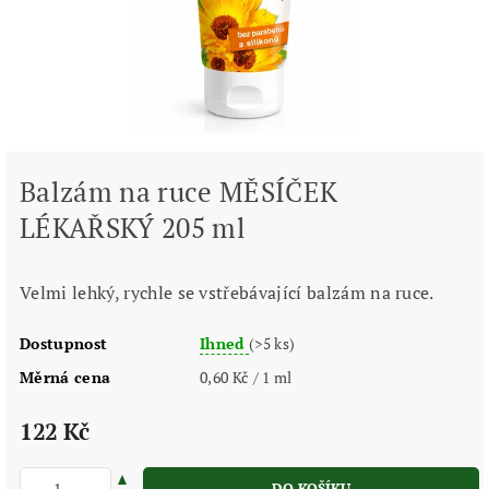
Balzám na ruce MĚSÍČEK
LÉKAŘSKÝ 205 ml
Velmi lehký, rychle se vstřebávající balzám na ruce.
Dostupnost
Ihned
(>5 ks)
Měrná cena
0,60 Kč / 1 ml
122 Kč