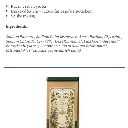
Ruční česká výroba
Dárkové balení v luxusním papíře s potiskem
Velikost 200g
Ingredients:
Sodium Palmate, Sodium Palm Kernelate, Aqua, Parfum, Glycerine,
Sodium Chloride, CI-77891, HexylCinnamal, Linalool *, Geraniol *,
Benzyl salicylate *, Limonene *, Tetra Sodium Etidronate *,
Citronellol *. ( * součást esenciálních olejů)