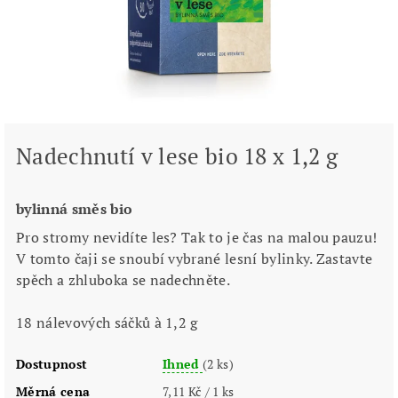
Nadechnutí v lese bio 18 x 1,2 g
bylinná směs bio
Pro stromy nevidíte les? Tak to je čas na malou pauzu!
V tomto čaji se snoubí vybrané lesní bylinky. Zastavte
spěch a zhluboka se nadechněte.
18 nálevových sáčků à 1,2 g
Dostupnost
Ihned
(2 ks)
Měrná cena
7,11 Kč / 1 ks