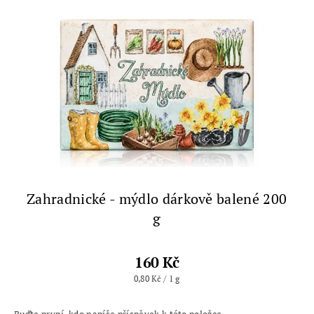
Zahradnické - mýdlo dárkově balené 200
g
160 Kč
0,80 Kč / 1 g