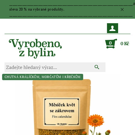
_____________________________________________________________________________
sleva 20 % na vybrané produkty.
_____________________________________________________________________________
0
0 Kč
CHUTNÁ KRÁLÍČKŮM, MORČATŮM I KŘEČKŮM