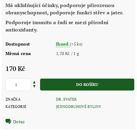
Má uklidňující účinky, podporuje přirozenou
obranyschopnost, podporuje funkci střev a jater.
Podporuje imunitu a řadí se mezi přírodní
antioxidanty.
Dostupnost
Ihned
(>5 ks)
Měrná cena
1,70 Kč / 1 g
170 Kč
ZNAČKA
DR. SVATEK
KATEGORIE
JEDNODRUHOVÉ BYLINY
Dotaz