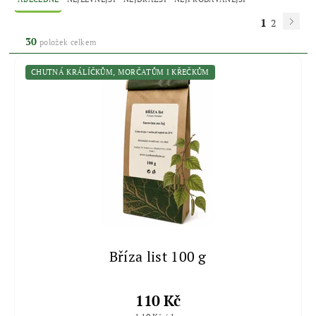
1
2
30
položek celkem
CHUTNÁ KRÁLÍČKŮM, MORČATŮM I KŘEČKŮM
Bříza list 100 g
110 Kč