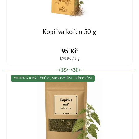
Kopřiva kořen 50 g
95 Kč
1,90 Kč / 1 g
CHUTNÁ KRÁLÍČKŮM, MORČATŮM I KŘEČKŮM