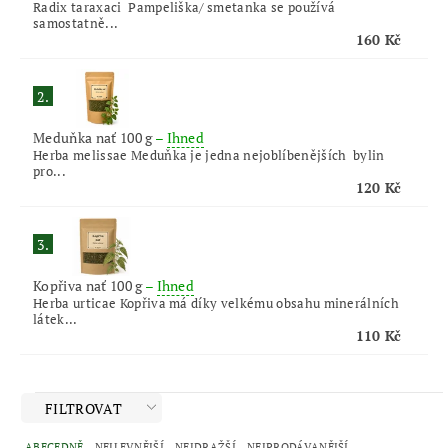
Radix taraxaci Pampeliška/ smetanka se používá
samostatně...
160 Kč
2.
Meduňka nať 100 g
–
Ihned
Herba melissae Meduňka je jedna nejoblíbenějších bylin
pro...
120 Kč
3.
Kopřiva nať 100 g
–
Ihned
Herba urticae Kopřiva má díky velkému obsahu minerálních
látek...
110 Kč
FILTROVAT
ABECEDNĚ
NEJLEVNĚJŠÍ
NEJDRAŽŠÍ
NEJPRODÁVANĚJŠÍ