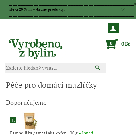
_____________________________________________________________________________
sleva 20 % na vybrané produkty.
_____________________________________________________________________________
0
0 Kč
Péče pro domácí mazlíčky
Doporučujeme
1.
Pampeliška / smetánka kořen 100 g
–
Ihned