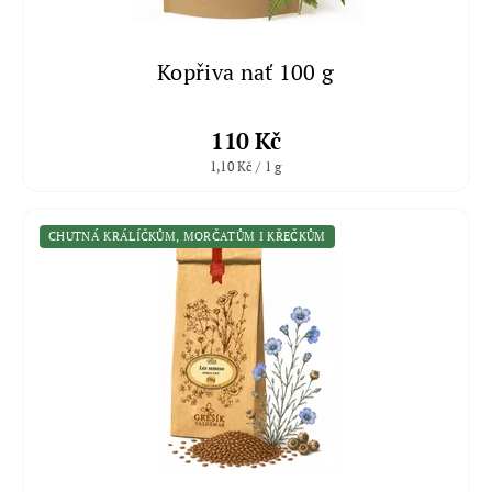
Kopřiva nať 100 g
110 Kč
1,10 Kč / 1 g
CHUTNÁ KRÁLÍČKŮM, MORČATŮM I KŘEČKŮM