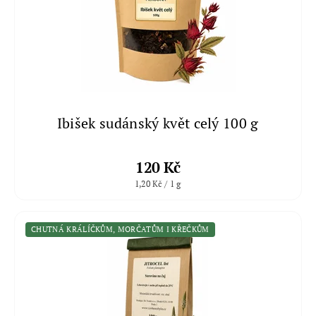
Ibišek sudánský květ celý 100 g
120 Kč
1,20 Kč / 1 g
CHUTNÁ KRÁLÍČKŮM, MORČATŮM I KŘEČKŮM