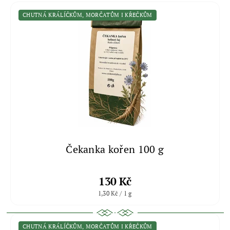
CHUTNÁ KRÁLÍČKŮM, MORČATŮM I KŘEČKŮM
Čekanka kořen 100 g
130 Kč
1,30 Kč / 1 g
CHUTNÁ KRÁLÍČKŮM, MORČATŮM I KŘEČKŮM