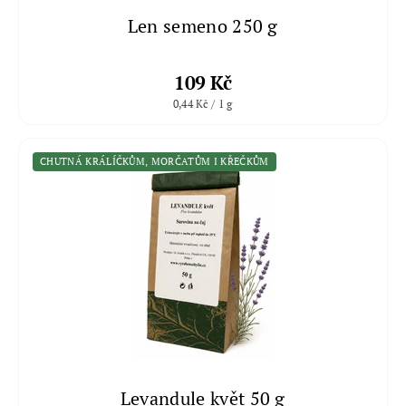
Len semeno 250 g
109 Kč
0,44 Kč / 1 g
CHUTNÁ KRÁLÍČKŮM, MORČATŮM I KŘEČKŮM
Levandule květ 50 g