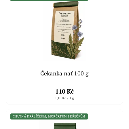
Čekanka nať 100 g
110 Kč
1,10 Kč / 1 g
CHUTNÁ KRÁLÍČKŮM, MORČATŮM I KŘEČKŮM