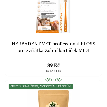
HERBADENT VET professional FLOSS
pro zvířátka Zubní kartáček MIDI
89 Kč
89 Kč / 1 ks
CHUTNÁ KRÁLÍČKŮM, MORČATŮM I KŘEČKŮM