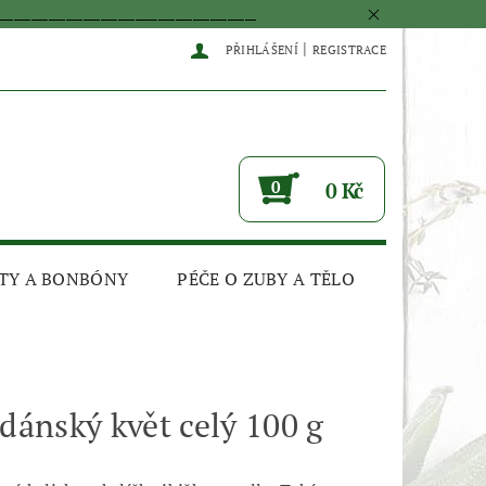
____________________________________________
|
PŘIHLÁŠENÍ
REGISTRACE
0
0 Kč
TY A BONBÓNY
PÉČE O ZUBY A TĚLO
udánský květ celý 100 g