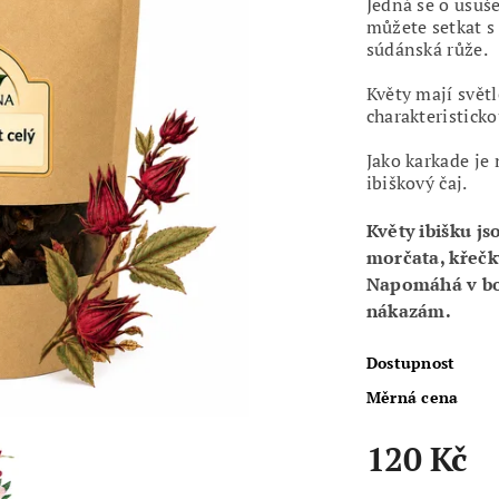
Jedná se o usuše
můžete setkat s 
súdánská růže.
Květy mají svět
charakteristicko
Jako karkade je
ibiškový čaj.
Květy ibišku j
morčata, křečk
Napomáhá v boj
nákazám.
Dostupnost
Měrná cena
120 Kč