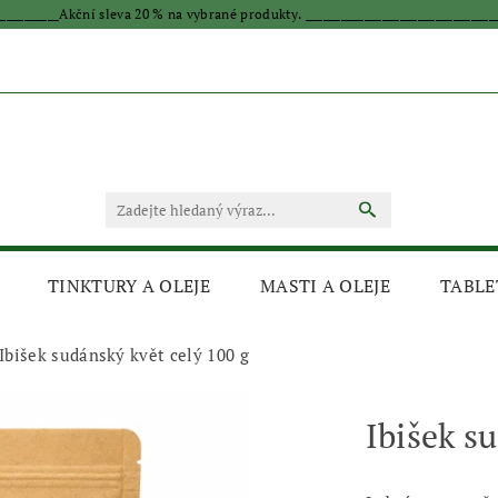
____________Akční sleva 20 % na vybrané produkty. _________________________________
TINKTURY A OLEJE
MASTI A OLEJE
TABLE
Ibišek sudánský květ celý 100 g
Ibišek s