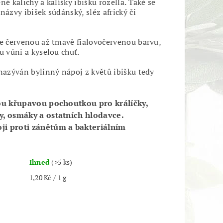
né kalichy a kalíšky ibišku rozella. Také se
názvy ibišek súdánský, sléz africký či
le červenou až tmavě fialovočervenou barvu,
u vůni a kyselou chuť.
 nazýván bylinný nápoj z květů ibišku tedy
sou křupavou pochoutkou pro králíčky,
y, osmáky a ostatních hlodavce.
i proti zánětům a bakteriálním
Ihned
(>5 ks)
1,20 Kč / 1 g