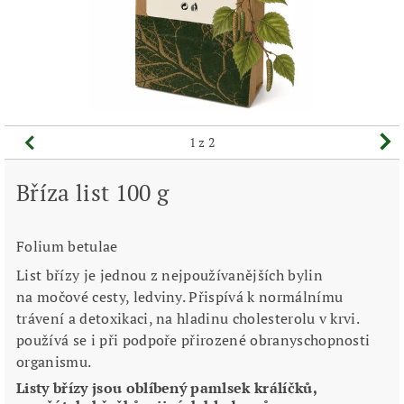
1
z 2
Bříza list 100 g
Folium betulae
List břízy je jednou z nejpoužívanějších bylin
na močové cesty, ledviny. Přispívá k normálnímu
trávení a detoxikaci, na hladinu cholesterolu v krvi.
používá se i při podpoře přirozené obranyschopnosti
organismu.
Listy břízy jsou oblíbený pamlsek králíčků,