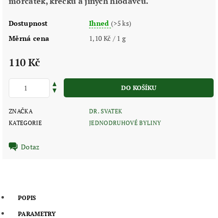
morčátek, křečků a jiných hlodavců.
Dostupnost
Ihned
(>5 ks)
Měrná cena
1,10 Kč / 1 g
110 Kč
ZNAČKA
DR. SVATEK
KATEGORIE
JEDNODRUHOVÉ BYLINY
Dotaz
POPIS
PARAMETRY