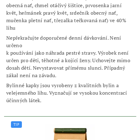
obecná nať, chmel otáčivý šištice, prvosenka jarní
květ, heřmánek pravý květ, srdečník obecný nať,
mučenka pletní nať, třezalka tečkovaná nať) ve 40%
lihu
Nepřekračujte doporučené denní dávkování. Není
určeno
k používání jako náhrada pestré stravy. Výrobek není
určen pro děti, těhotné a kojící ženy. Uchovejte mimo
dosah dětí. Nevystavovat přímému slunci. Případný
zákal není na závadu.
Bylinné kapky jsou vyrobeny z kvalitních bylin a
velejemného lihu. Vyznačují se vysokou koncentrací
účinných látek.
TIP