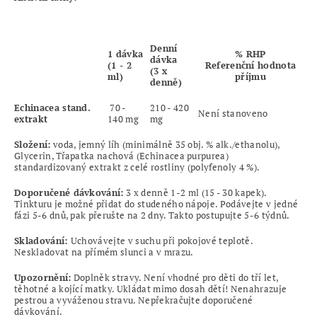
Denní
1 dávka
% RHP
dávka
(1 - 2
Referenční hodnota
(3 x
ml)
příjmu
denně)
Echinacea stand.
70 -
210 - 420
Není stanoveno
extrakt
140 mg
mg
Složení:
voda, jemný líh (minimálně 35 obj. % alk./ethanolu),
Glycerin, Třapatka nachová (Echinacea purpurea)
standardizovaný extrakt z celé rostliny (polyfenoly 4 %).
Doporučené dávkování:
3 x denně 1-2 ml (15 - 30 kapek).
Tinkturu je možné přidat do studeného nápoje. Podávejte v jedné
fázi 5-6 dnů, pak přerušte na 2 dny. Takto postupujte 5-6 týdnů.
Skladování:
Uchovávejte v suchu při pokojové teplotě.
Neskladovat na přímém slunci a v mrazu.
Upozornění:
Doplněk stravy. Není vhodné pro děti do tří let,
těhotné a kojící matky. Ukládat mimo dosah dětí! Nenahrazuje
pestrou a vyváženou stravu. Nepřekračujte doporučené
dávkování.