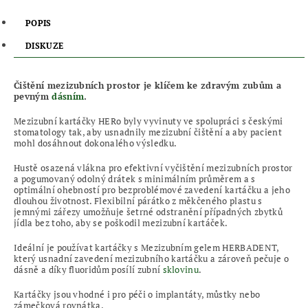
POPIS
DISKUZE
Čištění mezizubních prostor je klíčem ke zdravým zubům a
pevným
dásním
.
Mezizubní kartáčky HERo byly vyvinuty ve spolupráci s českými
stomatology tak, aby usnadnily mezizubní čištění a aby pacient
mohl dosáhnout dokonalého výsledku.
Hustě osazená vlákna pro efektivní vyčištění mezizubních prostor
a pogumovaný odolný drátek s minimálním průměrem a s
optimální ohebností pro bezproblémové zavedení kartáčku a jeho
dlouhou životnost. Flexibilní párátko z měkčeného plastu s
jemnými zářezy umožňuje šetrné odstranění případných zbytků
jídla bez toho, aby se poškodil mezizubní kartáček.
Ideální je používat kartáčky s Mezizubním gelem HERBADENT,
který usnadní zavedení mezizubního kartáčku a zároveň pečuje o
dásně a díky fluoridům posílí zubní
sklovinu
.
Kartáčky jsou vhodné i pro péči o implantáty, můstky nebo
zámečková rovnátka.