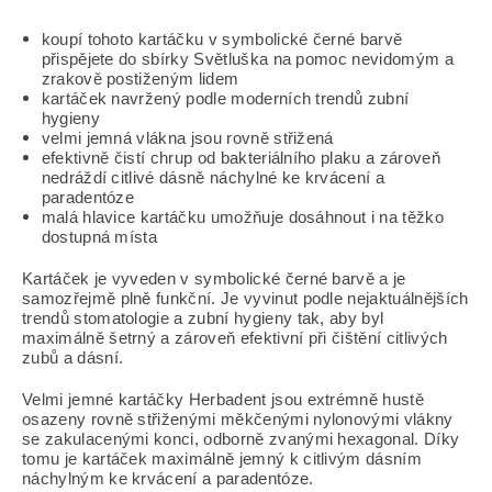
koupí tohoto kartáčku v symbolické černé barvě
přispějete do sbírky Světluška na pomoc nevidomým a
zrakově postiženým lidem
kartáček navržený podle moderních trendů zubní
hygieny
velmi jemná vlákna jsou rovně střižená
efektivně čistí chrup od bakteriálního plaku a zároveň
nedráždí citlivé dásně náchylné ke krvácení a
paradentóze
malá hlavice kartáčku umožňuje dosáhnout i na těžko
dostupná místa
Kartáček je vyveden v symbolické černé barvě a je
samozřejmě plně funkční. Je vyvinut podle nejaktuálnějších
trendů stomatologie a zubní hygieny tak, aby byl
maximálně šetrný a zároveň efektivní při čištění citlivých
zubů a dásní.
Velmi jemné kartáčky Herbadent jsou extrémně hustě
osazeny rovně střiženými měkčenými nylonovými vlákny
se zakulacenými konci, odborně zvanými hexagonal. Díky
tomu je kartáček maximálně jemný k citlivým dásním
náchylným ke krvácení a paradentóze.