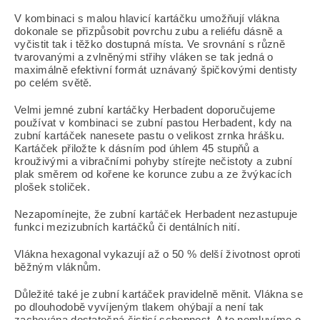
V kombinaci s malou hlavicí kartáčku umožňují vlákna
dokonale se přizpůsobit povrchu zubu a reliéfu dásně a
vyčistit tak i těžko dostupná místa. Ve srovnání s různě
tvarovanými a zvlněnými střihy vláken se tak jedná o
maximálně efektivní formát uznávaný špičkovými dentisty
po celém světě.
Velmi jemné zubní kartáčky Herbadent doporučujeme
používat v kombinaci se zubní pastou Herbadent, kdy na
zubní kartáček nanesete pastu o velikost zrnka hrášku.
Kartáček přiložte k dásním pod úhlem 45 stupňů a
krouživými a vibračními pohyby stírejte nečistoty a zubní
plak směrem od kořene ke korunce zubu a ze žvýkacích
plošek stoliček.
Nezapomínejte, že zubní kartáček Herbadent nezastupuje
funkci mezizubních kartáčků či dentálních nití.
Vlákna hexagonal vykazují až o 50 % delší životnost oproti
běžným vláknům.
Důležité také je zubní kartáček pravidelně měnit. Vlákna se
po dlouhodobě vyvíjeným tlakem ohýbají a není tak
zachována dostatečná čisticí schopnost. A to nemluvíme o