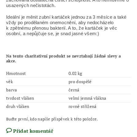
usazených nečistotách.
Ideální je měnit zubní kartáček jednou za 3 měsíce a také
vždy po prodělaném onemocnění, aby nedocházelo
k zpětnému přenosu bakterií. A to, že kartáček je věc
osobní, a nepůjčuje se, je snad jasné všem:)
Na tento charitativní produkt se nevztahují žádné slevy a
akce.
Hmotnost
0.02 kg
věk
pro dospělé
barva
černá
tvrdost vláken
velmi jemná vlákna
druh vláken
rovně střižená
Buďte první, kdo napíše příspěvek k této položce.
Přidat komentář