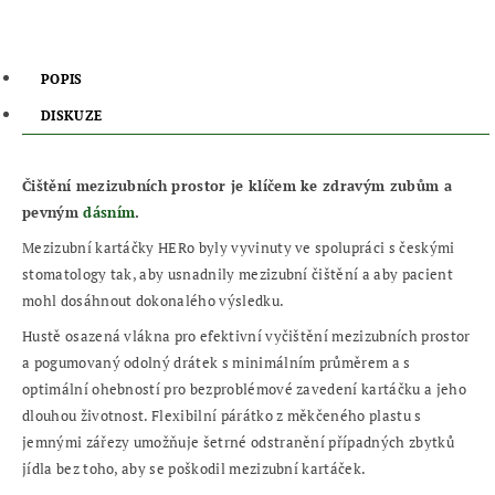
POPIS
DISKUZE
Čištění mezizubních prostor je klíčem ke zdravým zubům a
pevným
dásním
.
Mezizubní kartáčky HERo byly vyvinuty ve spolupráci s českými
stomatology tak, aby usnadnily mezizubní čištění a aby pacient
mohl dosáhnout dokonalého výsledku.
Hustě osazená vlákna pro efektivní vyčištění mezizubních prostor
a pogumovaný odolný drátek s minimálním průměrem a s
optimální ohebností pro bezproblémové zavedení kartáčku a jeho
dlouhou životnost. Flexibilní párátko z měkčeného plastu s
jemnými zářezy umožňuje šetrné odstranění případných zbytků
jídla bez toho, aby se poškodil mezizubní kartáček.