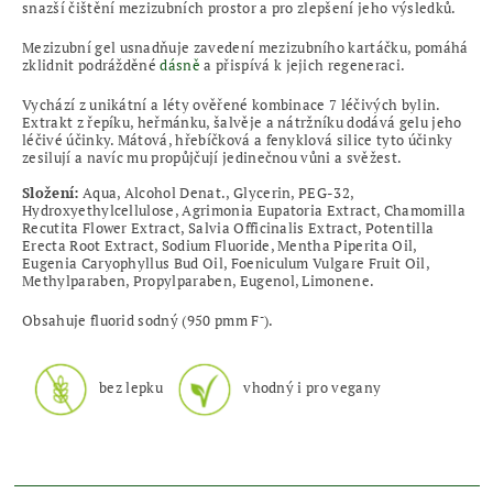
snazší čištění mezizubních prostor a pro zlepšení jeho výsledků.
Mezizubní
gel
usnadňuje zavedení mezizubního kartáčku, pomáhá
zklidnit podrážděné
dásně
a přispívá k jejich regeneraci.
Vychází z unikátní a léty ověřené kombinace 7 léčivých bylin.
Extrakt z řepíku, heřmánku, šalvěje a nátržníku dodává gelu jeho
léčivé účinky. Mátová, hřebíčková a fenyklová silice tyto účinky
zesilují a navíc mu propůjčují jedinečnou vůni a svěžest.
Složení:
Aqua, Alcohol Denat., Glycerin, PEG-32,
Hydroxyethylcellulose,
Agrimonia Eupatoria Extract, Chamomilla
Recutita Flower Extract, Salvia Officinalis Extract, Potentilla
Erecta Root Extract
, Sodium Fluoride, Mentha Piperita Oil,
Eugenia Caryophyllus Bud Oil, Foeniculum Vulgare Fruit Oil,
Methylparaben, Propylparaben, Eugenol, Limonene.
-
Obsahuje fluorid sodný (950 pmm F
).
bez lepku
vhodný i pro vegany