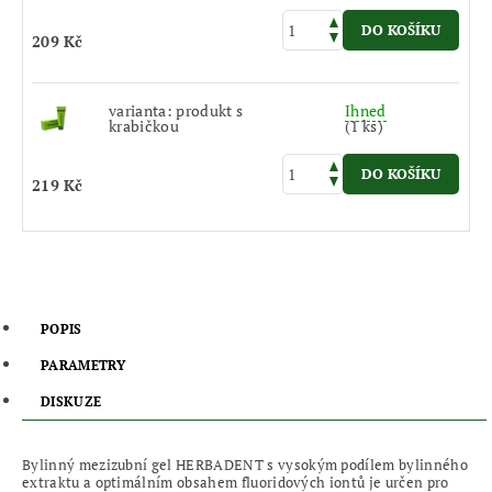
209 Kč
varianta: produkt s
Ihned
krabičkou
(1 ks)
219 Kč
POPIS
PARAMETRY
DISKUZE
Bylinný mezizubní
gel
HERBADENT s vysokým podílem bylinného
extraktu a optimálním obsahem fluoridových iontů je určen pro