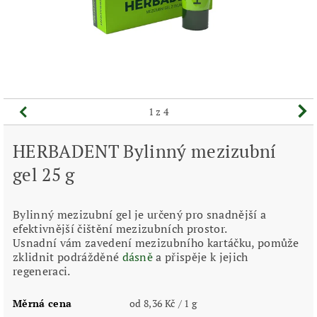
1
z 4
HERBADENT Bylinný mezizubní
gel 25 g
Bylinný mezizubní gel je určený pro snadnější a
efektivnější čištění mezizubních prostor.
Usnadní vám zavedení mezizubního kartáčku, pomůže
zklidnit podrážděné
dásně
a přispěje k jejich
regeneraci.
Měrná cena
od 8,36 Kč / 1 g