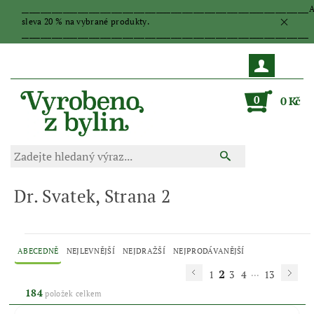
_____________________________________________________________________________
sleva 20 % na vybrané produkty.
_____________________________________________________________________________
0
0 Kč
Dr. Svatek
, Strana 2
ABECEDNĚ
NEJLEVNĚJŠÍ
NEJDRAŽŠÍ
NEJPRODÁVANĚJŠÍ
2
...
1
3
4
13
184
položek celkem