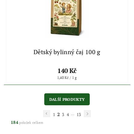
Dětský bylinný čaj 100 g
140 Kč
1,40 Kč / 1 g
DALŠÍ PRODUKTY
2
...
1
3
4
13
184
položek celkem