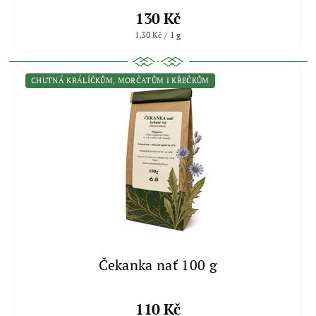
130 Kč
1,30 Kč / 1 g
CHUTNÁ KRÁLÍČKŮM, MORČATŮM I KŘEČKŮM
Čekanka nať 100 g
110 Kč