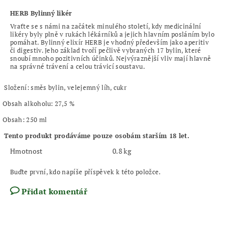
HERB Bylinný likér
Vraťte se s námi na začátek minulého století, kdy medicinální
likéry byly plně v rukách lékárníků a jejich hlavním posláním bylo
pomáhat. Bylinný elixír HERB je vhodný především jako aperitiv
či digestiv. Jeho základ tvoří pečlivě vybraných 17 bylin, které
snoubí mnoho pozitivních účinků. Nejvýraznější vliv mají hlavně
na správné trávení a celou trávicí soustavu.
Složení: směs bylin, velejemný líh, cukr
Obsah alkoholu: 27,5 %
Obsah: 250 ml
Tento produkt prodáváme pouze osobám starším 18 let.
Hmotnost
0.8 kg
Buďte první, kdo napíše příspěvek k této položce.
Přidat komentář