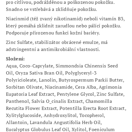
pro citlivou, podrážděnou a poškozenou pokožku.
Snadno se vstřebává a zklidňuje pokožku.
Niacinmid (též zvaný nikotinamid) neboli vitamín B3,
který pomáhá zklidnit zarudlou nebo pálící pokožku.
Podporuje přirozenou funkci kožní bariéry.
Zinc Sulfate, stabilizátor obrácené emulze, má
adstringentní a antimikrobiální vlastnosti.
Složení:
Aqua, Coco-Caprylate, Simmondsia Chinensis Seed
Oil, Oryza Sativa Bran Oil, Polyglyceryl-3
Polyricioleate, Lanolin, Butyrospermum Parkii Butter,
Sorbitan Olivate, Niacinamide, Cera Alba, Agrimonia
Eupatoria Leaf Extract, Pentylene Glycol, Zinc Sulfate,
Panthenol, Salvia O_cinalis Extract, Chamomilla
Recutita Flower Extract, Potentilla Erecta Root Extract,
Xylitylglucoside, Anhydroxylitol, Tocopherol,
Allantoin, Lavandula Angustifolia Herb Oil,
Eucalyptus Globulus Leaf Oil, Xylitol, Foeniculum