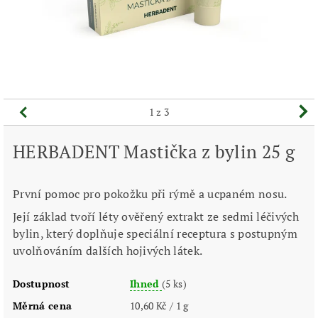
1
z 3
HERBADENT Mastička z bylin 25 g
První pomoc pro pokožku při rýmě a ucpaném nosu.
Její základ tvoří léty ověřený extrakt ze sedmi léčivých
bylin, který doplňuje speciální receptura s postupným
uvolňováním dalších hojivých látek.
Dostupnost
Ihned
(5 ks)
Měrná cena
10,60 Kč / 1 g