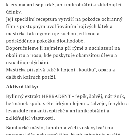
který má antiseptické, antimikrobiální a zklidňující
účinky.
Její speciální receptura vytváří na pokožce ochranný
film s postupným uvolňováním hojivých látek a
mastička tak regeneruje suchou, citlivou a
podrážděnou pokožku dlouhodobě.
Doporučujeme ji zejména při rýmě a nachlazení na
okolí rtu a nosu, kde poskytuje okamžitou úlevu a
usnadňuje dýchání.
Mastička přispívá také k hojení „koutku", oparu a
dalších kožních potíží.
Aktivní látky:
Bylinný extrakt HERBADENT - řepík, šalvěj, nátržník,
heřmánek spolu s éterickým olejem z šalvěje, fenyklu a
levandule má antiseptické a antimikrobiální a
zklidňující vlastnosti.
Bambucké máslo, lanolin a včelí vosk vytváří na
povrchu kůže ochranný film, který zabraňuje ztrátě