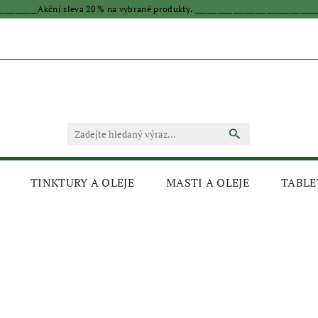
____________Akční sleva 20 % na vybrané produkty. _________________________________
TINKTURY A OLEJE
MASTI A OLEJE
TABLE