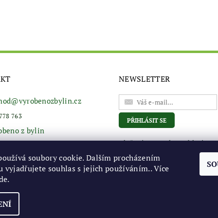
AKT
NEWSLETTER
hod
@
vyrobenozbylin.cz
778 763
obeno z bylin
Vložením e-mailu souhlasíte s
podmínkami ochrany osobní
používá soubory cookie. Dalším procházením
údajů
SO
 vyjadřujete souhlas s jejich používáním.. Více
de
.
ENÍ