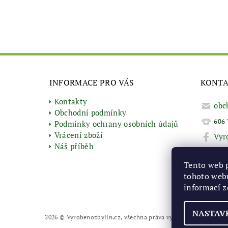
INFORMACE PRO VÁS
KONT
Kontakty
obc
Obchodní podmínky
606 
Podmínky ochrany osobních údajů
Vrácení zboží
Vyr
Náš příběh
Tento web 
tohoto webu
informací
z
NASTAV
2026 © Vyrobenozbylin.cz, všechna práva vyhrazena