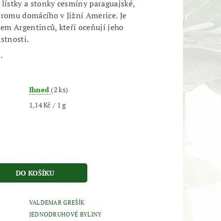
 lístky a stonky cesmíny paraguajské,
tromu domácího v Jižní Americe. Je
m Argentinců, kteří oceňují jeho
stnosti.
.
Ihned
(2 ks)
1,14 Kč / 1 g
VALDEMAR GREŠÍK
JEDNODRUHOVÉ BYLINY