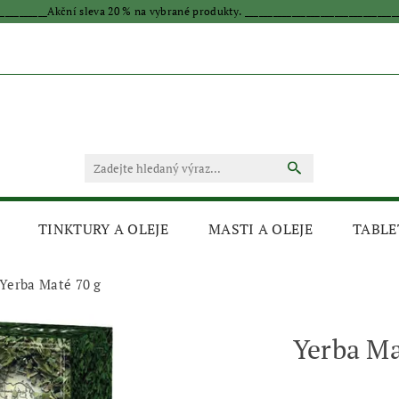
____________Akční sleva 20 % na vybrané produkty. _________________________________
TINKTURY A OLEJE
MASTI A OLEJE
TABLE
Yerba Maté 70 g
Yerba Ma