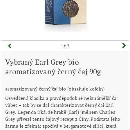
1
z 2
Vybraný Earl Grey bio
aromatizovaný černý čaj 90g
aromatizovaný černý čaj bio (obsahuje kofein)
Osvědčená klasika a pravděpodobně nejznámější čaj
vůbec – tak by se dal charakterizovat černý čaj Earl
Grey
.
Legenda říká, že hrabě (Earl) jménem Charles
Grey přivezl tento čajový recept z Číny. Podstata jeho
šarmu je zřejmá: spočívá v bergamotové silici, která