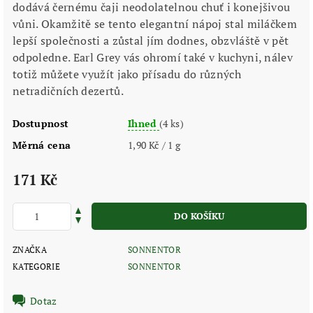
dodává černému čaji neodolatelnou chuť i konejšivou
vůni. Okamžitě se tento elegantní nápoj stal miláčkem
lepší společnosti a zůstal jím dodnes, obzvláště v pět
odpoledne. Earl Grey vás ohromí také v kuchyni, nálev
totiž můžete využít jako přísadu do různých
netradičních dezertů.
Dostupnost
Ihned
(4 ks)
Měrná cena
1,90 Kč / 1 g
171 Kč
ZNAČKA
SONNENTOR
KATEGORIE
SONNENTOR
Dotaz