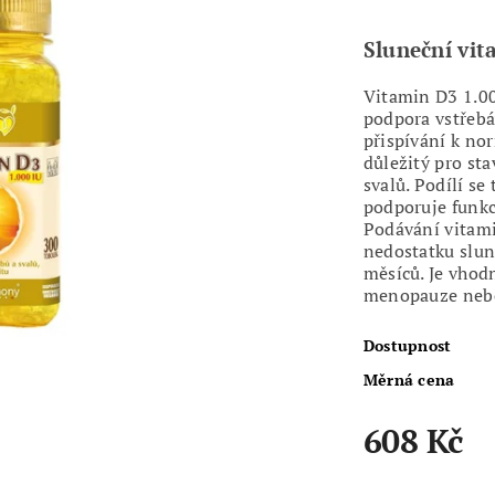
Sluneční vit
Vitamin D3 1.00
podpora vstřebá
přispívání k nor
důležitý pro st
svalů. Podílí s
podporuje funkc
Podávání vitam
nedostatku slu
měsíců. Je vhodn
menopauze nebo 
Dostupnost
Měrná cena
608 Kč