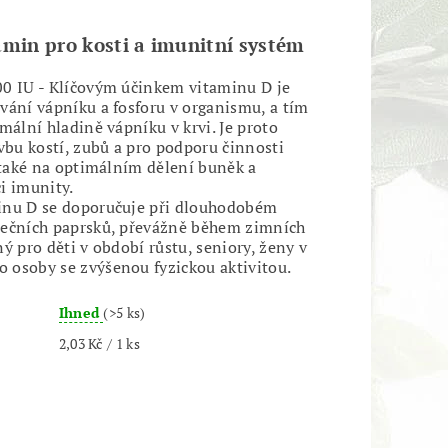
amin pro kosti a imunitní systém
0 IU - Klíčovým účinkem vitaminu D je
vání vápníku a fosforu v organismu, a tím
mální hladině vápníku v krvi. Je proto
avbu kostí, zubů a pro podporu činnosti
e také na optimálním dělení buněk a
i imunity.
inu D se doporučuje při dlouhodobém
nečních paprsků, převážně během zimních
ý pro děti v období růstu, seniory, ženy v
osoby se zvýšenou fyzickou aktivitou.
Ihned
(>5 ks)
2,03 Kč / 1 ks