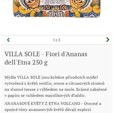
1
z 2
VILLA SOLE - Fiori d'Ananas
dell'Etna 250 g
Mýdla VILLA SOLE jsou kolekce přírodních mýdel
vytvořená z květů rostlin, ovoce a citrusových stromů
na slunné terase s výhledem na moře. Krásně zabalené
v papíru se vzhledem majolikových dlaždic.
ANANASOVÉ KVĚTY Z ETNA VOLCANO - Ovocné a
opojné tóny ananasových květů dávají explozi