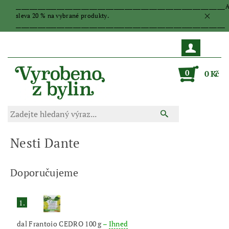
_____________________________________________________________________________
sleva 20 % na vybrané produkty.
_____________________________________________________________________________
0
0 Kč
Nesti Dante
Doporučujeme
1.
dal Frantoio CEDRO 100 g
–
Ihned