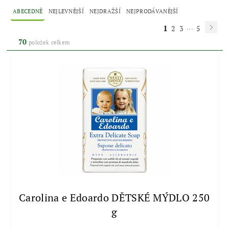
ABECEDNĚ
NEJLEVNĚJŠÍ
NEJDRAŽŠÍ
NEJPRODÁVANĚJŠÍ
1
...
2
3
5
70
položek celkem
Carolina e Edoardo DĚTSKÉ MÝDLO 250
g