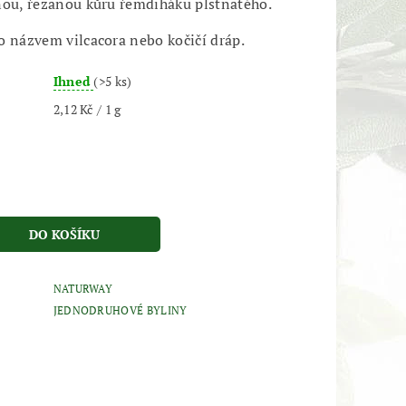
nou, řezanou kůru řemdiháku plstnatého.
o názvem vilcacora nebo kočičí dráp.
Ihned
(>5 ks)
2,12 Kč / 1 g
NATURWAY
JEDNODRUHOVÉ BYLINY