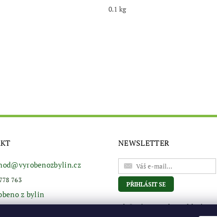
0.1 kg
AKT
NEWSLETTER
hod
@
vyrobenozbylin.cz
778 763
obeno z bylin
Vložením e-mailu souhlasíte s
podmínkami ochrany osobní