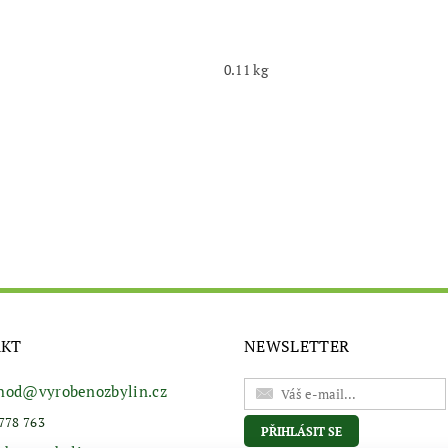
0.11 kg
AKT
NEWSLETTER
hod
@
vyrobenozbylin.cz
778 763