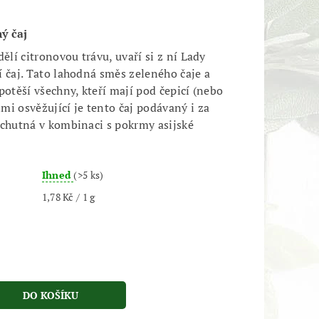
ý čaj
dělí citronovou trávu, uvaří si z ní Lady
í čaj. Tato lahodná směs zeleného čaje a
potěší všechny, kteří mají pod čepicí (nebo
mi osvěžující je tento čaj podávaný i za
 chutná v kombinaci s pokrmy asijské
Ihned
(>5 ks)
1,78 Kč / 1 g