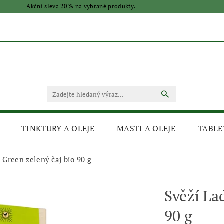
____________Akční sleva 20 % na vybrané produkty. _________________________________
TINKTURY A OLEJE
MASTI A OLEJE
TABLE
 Green zelený čaj bio 90 g
Svěží La
90 g