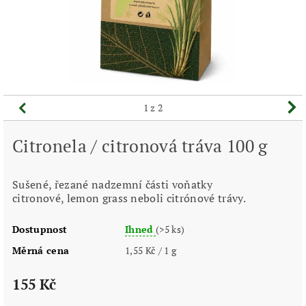
1
z 2
Citronela / citronová tráva 100 g
Sušené, řezané nadzemní části voňatky
citronové, lemon grass neboli citrónové trávy.
Dostupnost
Ihned
(>5 ks)
Měrná cena
1,55 Kč / 1 g
155 Kč