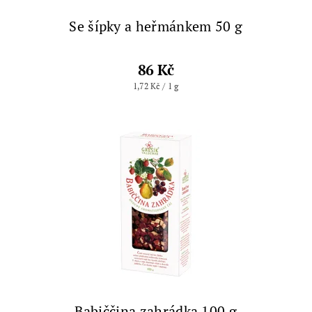
Se šípky a heřmánkem 50 g
86 Kč
1,72 Kč / 1 g
Babiččina zahrádka 100 g