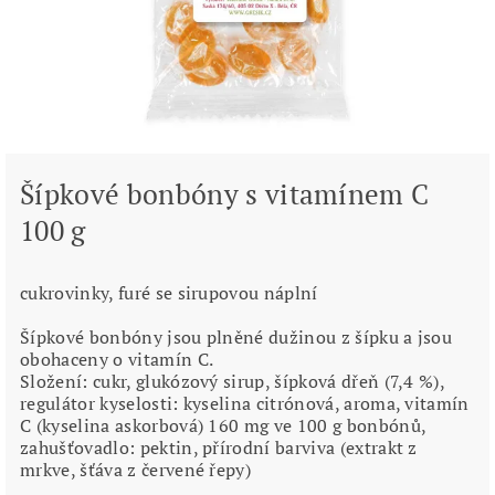
Šípkové bonbóny s vitamínem C
100 g
cukrovinky, furé se sirupovou náplní
Šípkové bonbóny jsou plněné dužinou z šípku a jsou
obohaceny o vitamín C.
Složení: cukr, glukózový sirup, šípková dřeň (7,4 %),
regulátor kyselosti: kyselina citrónová, aroma, vitamín
C (kyselina askorbová) 160 mg ve 100 g bonbónů,
zahušťovadlo: pektin, přírodní barviva (extrakt z
mrkve, šťáva z červené řepy)