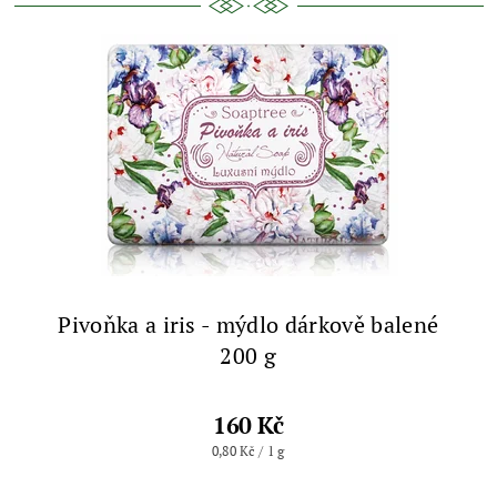
Pivoňka a iris - mýdlo dárkově balené
200 g
160 Kč
0,80 Kč / 1 g