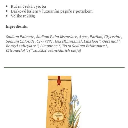
Ruční česká výroba
Dárkové balení v luxusním papíře s potiskem
Velikost 200g
Ingredients:
Sodium Palmate, Sodium Palm Kernelate, Aqua, Parfum, Glycerine,
Sodium Chloride, CI-77891, HexylCinnamal, Linalool *, Geraniol *,
Benzyl salicylate *, Limonene *, Tetra Sodium Etidronate *,
Citronellol *. ( * součást esenciálních olejů)