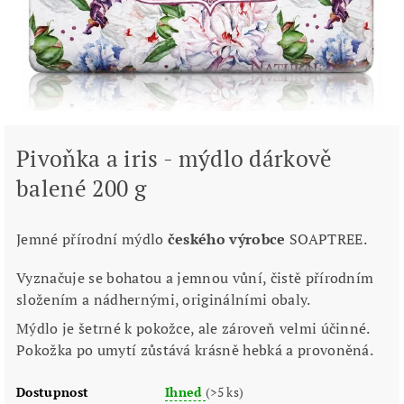
Pivoňka a iris - mýdlo dárkově
balené 200 g
Jemné přírodní mýdlo
českého výrobce
SOAPTREE.
Vyznačuje se bohatou a jemnou vůní, čistě přírodním
složením a nádhernými, originálními obaly.
Mýdlo je šetrné k pokožce, ale zároveň velmi účinné.
Pokožka po umytí zůstává krásně hebká a provoněná.
Dostupnost
Ihned
(>5 ks)