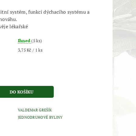
tní systém, funkci dýchacího systému a
nováhu.
věje lékařské
Ihned
(5 ks)
3,75 Kč / 1 ks
VALDEMAR GREŠÍK
JEDNODRUHOVÉ BYLINY