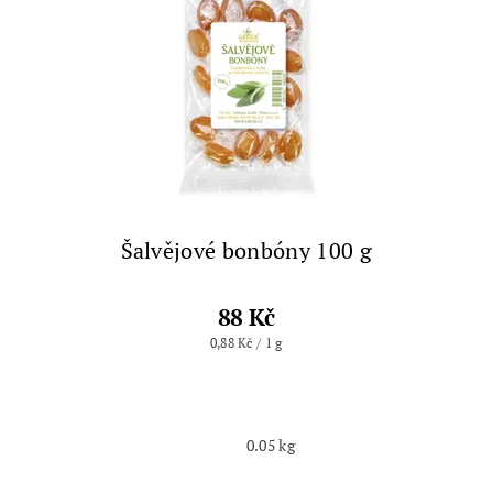
Šalvějové bonbóny 100 g
88 Kč
0,88 Kč / 1 g
0.05 kg