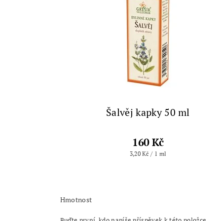
Šalvěj kapky 50 ml
160 Kč
3,20 Kč / 1 ml
Hmotnost
Buďte první, kdo napíše příspěvek k této položce.