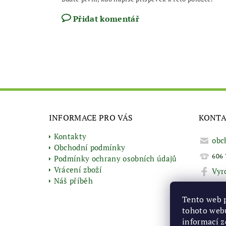
Přidat komentář
INFORMACE PRO VÁS
KONT
Kontakty
obc
Obchodní podmínky
606 
Podmínky ochrany osobních údajů
Vrácení zboží
Vyr
Náš příběh
Tento web 
tohoto webu
informací
z