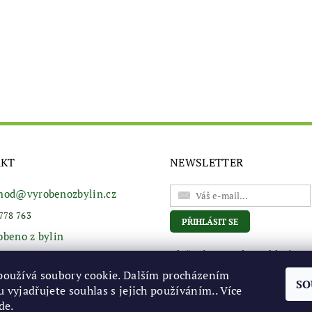
AKT
NEWSLETTER
hod
@
vyrobenozbylin.cz
778 763
obeno z bylin
Vložením e-mailu souhlasíte s
podmínkami ochrany osobní
používá soubory cookie. Dalším procházením
údajů
SO
 vyjadřujete souhlas s jejich používáním.. Více
de
.