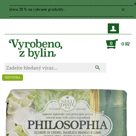
_____________________________________________________________________________
sleva 20 % na vybrané produkty.
_____________________________________________________________________________
0
0 Kč
NOVINKA