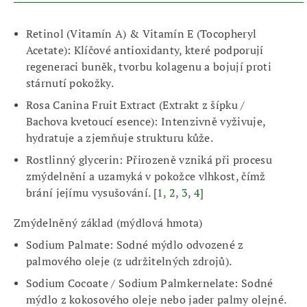
Retinol (Vitamín A) & Vitamín E
(Tocopheryl
Acetate): Klíčové antioxidanty, které podporují
regeneraci buněk, tvorbu kolagenu a bojují proti
stárnutí pokožky.
Rosa Canina Fruit Extract (Extrakt z šípku /
Bachova kvetoucí esence)
: Intenzivně vyživuje,
hydratuje a zjemňuje strukturu kůže.
Rostlinný glycerin
: Přirozeně vzniká při procesu
zmýdelnění a uzamyká v pokožce vlhkost, čímž
brání jejímu vysušování.
[
1
,
2
,
3
,
4
]
Zmýdelněný základ (mýdlová hmota)
Sodium Palmate
: Sodné mýdlo odvozené z
palmového oleje (z udržitelných zdrojů).
Sodium Cocoate / Sodium Palmkernelate
: Sodné
mýdlo z kokosového oleje nebo jader palmy olejné.