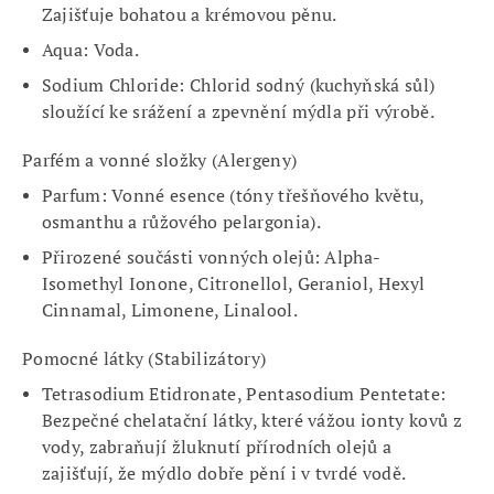
Zajišťuje bohatou a krémovou pěnu.
Aqua
: Voda.
Sodium Chloride
: Chlorid sodný (kuchyňská sůl)
sloužící ke srážení a zpevnění mýdla při výrobě.
Parfém a vonné složky (Alergeny)
Parfum
: Vonné esence (tóny třešňového květu,
osmanthu a růžového pelargonia).
Přirozené součásti vonných olejů
: Alpha-
Isomethyl Ionone, Citronellol, Geraniol, Hexyl
Cinnamal, Limonene, Linalool.
Pomocné látky (Stabilizátory)
Tetrasodium Etidronate, Pentasodium Pentetate
:
Bezpečné chelatační látky, které vážou ionty kovů z
vody, zabraňují žluknutí přírodních olejů a
zajišťují, že mýdlo dobře pění i v tvrdé vodě.