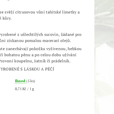
e svěží citrusovou vůní tahitské limetky a
é kůry.
yrobené z ušlechtilých surovin, žádané pro
ůni získanou pomalou macerací olejů.
nte zanechávají pokožku vyživenou, hebkou
áří bohatou pěnu a po celou dobu užívání
Provoní koupelnu, šatník či prádelník.
VYROBENÉ S LÁSKOU A PÉČÍ
Ihned
(5 ks)
0,71 Kč / 1 g