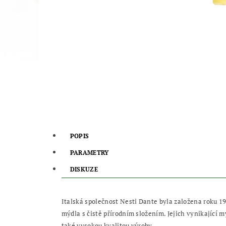
POPIS
PARAMETRY
DISKUZE
Italská společnost Nesti Dante byla založena roku 19
mýdla s čistě přírodním složením. Jejich vynikající 
také vysokou kvalitou výroby.