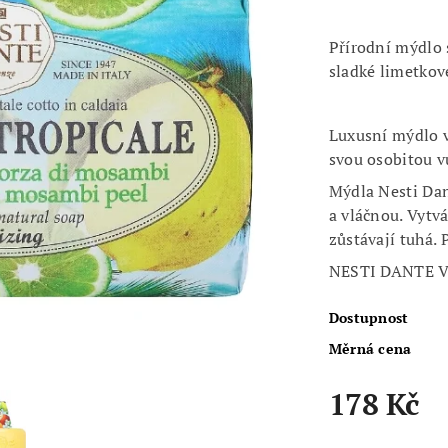
Přírodní mýdlo s
sladké limetkov
Luxusní mýdlo v
svou osobitou v
Mýdla Nesti Da
a vláčnou. Vytv
zůstávají tuhá. 
NESTI DANTE 
Dostupnost
Měrná cena
178 Kč