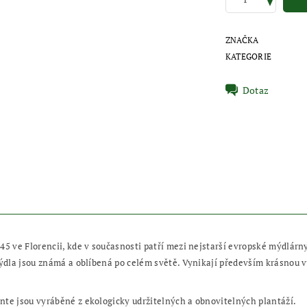
ZNAČKA
KATEGORIE
Dotaz
45 ve Florencii, kde v současnosti patří mezi nejstarší evropské mýdlárn
mýdla jsou známá a oblíbená po celém světě. Vynikají především krásnou vů
nte jsou vyráběné z ekologicky udržitelných a obnovitelných plantáží.