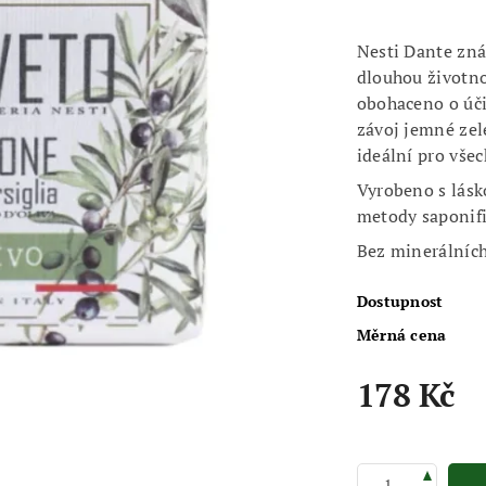
Nesti Dante zná
dlouhou životno
obohaceno o úči
závoj jemné zel
ideální pro vše
Vyrobeno s lásko
metody saponifi
Bez minerálních
Dostupnost
Měrná cena
178 Kč