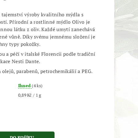
 tajemství výroby kvalitního mýdla s
stí. Přírodní a rostlinné mýdlo Olivo je
nnou látku z oliv. Každé umytí zanechává
ené vůně. Díky svému jemnému složení je
chny typy pokožky.
u a péčí v italské Florencii podle tradiční
kace Nesti Dante.
 olejů, parabenů, petrochemikálií a PEG.
Ihned
(4 ks)
0,89 Kč / 1 g