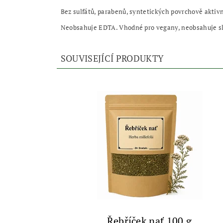
Bez sulfátů, parabenů, syntetických povrchově aktivn
Neobsahuje EDTA. Vhodné pro vegany, neobsahuje slo
SOUVISEJÍCÍ PRODUKTY
Řebříček nať 100 g