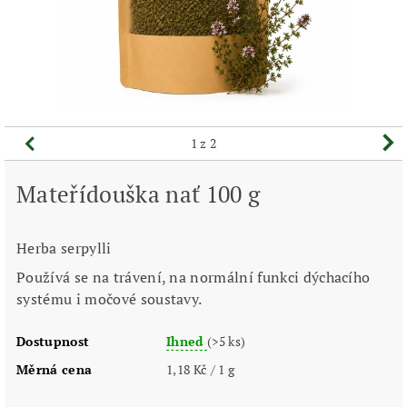
1
z 2
Mateřídouška nať 100 g
Herba serpylli
Používá se na trávení, na normální funkci dýchacího
systému i močové soustavy.
Dostupnost
Ihned
(>5 ks)
Měrná cena
1,18 Kč / 1 g