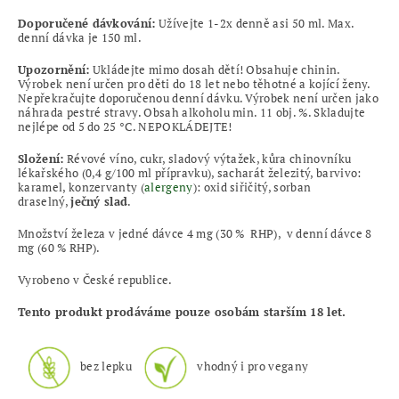
Doporučené dávkování:
Užívejte 1-2x denně asi 50 ml. Max.
denní dávka je 150 ml.
Upozornění:
Ukládejte mimo dosah dětí! Obsahuje chinin.
Výrobek není určen pro děti do 18 let nebo těhotné a kojící ženy.
Nepřekračujte doporučenou denní dávku. Výrobek není určen jako
náhrada pestré stravy. Obsah alkoholu min. 11 obj. %. Skladujte
nejlépe od 5 do 25 °C. NEPOKLÁDEJTE!
Složení:
Révové víno, cukr, sladový výtažek, kůra chinovníku
lékařského (0,4 g/100 ml přípravku), sacharát železitý, barvivo:
karamel, konzervanty (
alergeny
): oxid siřičitý, sorban
draselný,
ječný slad
.
Množství železa v jedné dávce 4 mg (30 % RHP), v denní dávce 8
mg (60 % RHP).
Vyrobeno v České republice.
Tento produkt prodáváme pouze osobám starším 18 let.
bez lepku
vhodný i pro vegany