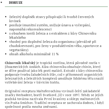
DISKUZE
železitý doplněk stravy přispívající k tvorbě červených
krvinek
posiluje imunitní systém, snižuje únavu a vyčerpání,
napomáhá rekonvalescenci
s obsahem iontů železa a s extraktem z kůry Chinovníku
lékařského
vhodný pro doplnění železa do organismu (převážně při
chudokrevnosti, pro ženy v produktivním věku, sportovce a
vegetariány)
obsah alkoholu minimálně 11 %
Chinovník lékařský
je tropická rostlina, která původně rostla v
jihoamerických Andách. Kůra chinovníku obsahuje chinin, který
se dříve používal jako lék proti malárii. Extrakt z kůry chinovníku
podporuje tvorbu žaludečních šťáv, což v přítomnosti organických
železnatých a železitých komplexů umožňuje lidskému tělu snazší
vstřebávání železa v trávicím traktu.
Originální recepturu Maltoferrochinu vyvinuli čeští zakladatelé
značky Herbadent, bratři Svatkové, již v roce 1897. Tehdy se jejich
pražská továrna nazývala První kvasírny a sklepy maltonových
vín Praha Smíchov. Tradiční receptura se zachovala dodnes, i když
společnost prošla mnoha změnami.