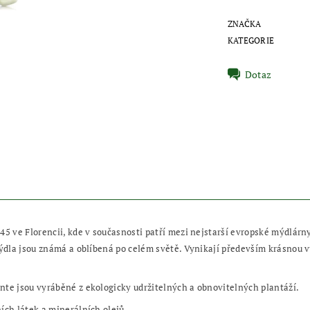
ZNAČKA
KATEGORIE
Dotaz
45 ve Florencii, kde v současnosti patří mezi nejstarší evropské mýdlárn
mýdla jsou známá a oblíbená po celém světě. Vynikají především krásnou vů
nte jsou vyráběné z ekologicky udržitelných a obnovitelných plantáží.
ích látek a minerálních olejů.