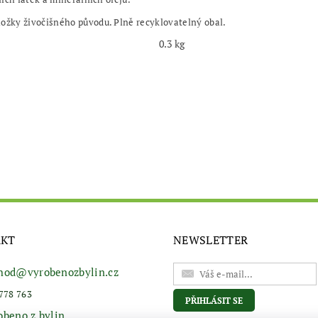
žky živočišného původu. Plně recyklovatelný obal.
0.3 kg
AKT
NEWSLETTER
hod
@
vyrobenozbylin.cz
778 763
obeno z bylin