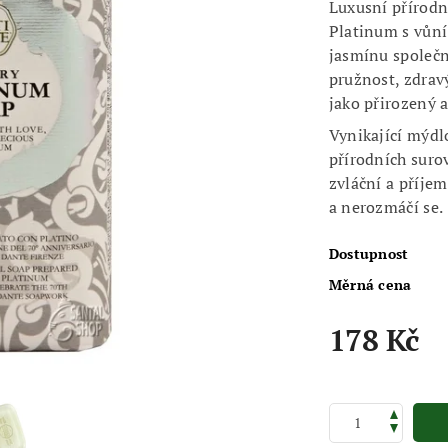
Luxusní přírodn
Platinum s vůní
jasmínu společn
pružnost, zdrav
jako přirozený 
Vynikající mýdl
přírodních suro
zvláční a příje
a nerozmáčí se.
Dostupnost
Měrná cena
178 Kč