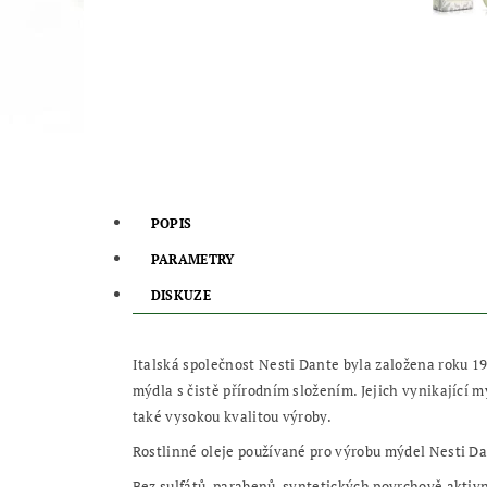
POPIS
PARAMETRY
DISKUZE
Italská společnost Nesti Dante byla založena roku 19
mýdla s čistě přírodním složením. Jejich vynikající 
také vysokou kvalitou výroby.
Rostlinné oleje používané pro výrobu mýdel Nesti Da
Bez sulfátů, parabenů, syntetických povrchově aktivn