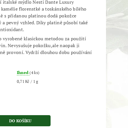
í italské mýdlo Nesti Dante Luxury
 kamélie florenstké a toskánského bílého
ě s přidanou platinou dodá pokožce
ý a pevný vzhled. Díky platině působí také
antioxidant.
o vyrobené klasickou metodou za použití
vin. Nevysušuje pokožku,ale naopak ji
mně provoní. Vydrží dlouhou dobu používání
Ihned
(4 ks)
0,71 Kč / 1 g