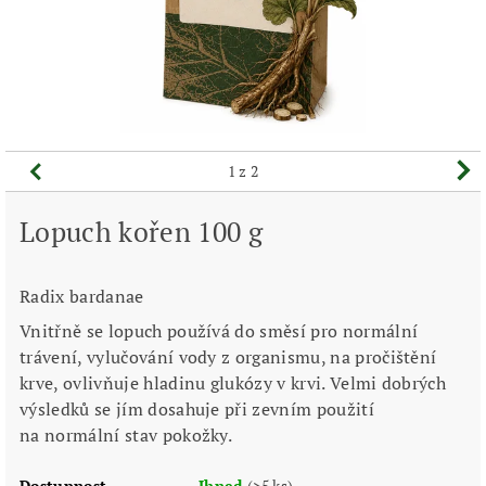
1
z 2
Lopuch kořen 100 g
Radix bardanae
Vnitřně se lopuch používá do směsí pro normální
trávení, vylučování vody z organismu, na pročištění
krve, ovlivňuje hladinu glukózy v krvi. Velmi dobrých
výsledků se jím dosahuje při zevním použití
na normální stav pokožky.
Dostupnost
Ihned
(>5 ks)