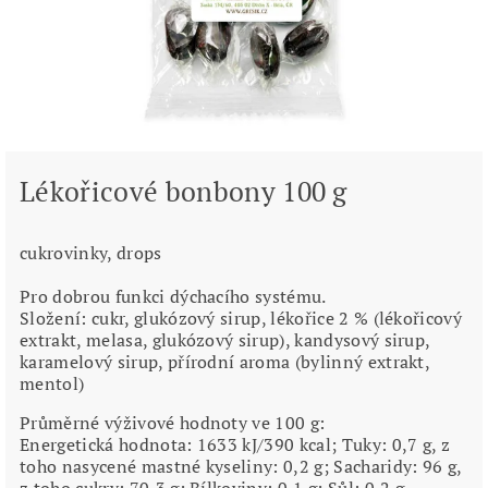
Lékořicové bonbony 100 g
cukrovinky, drops
Pro dobrou funkci dýchacího systému.
Složení: cukr, glukózový sirup, lékořice 2 % (lékořicový
extrakt, melasa, glukózový sirup), kandysový sirup,
karamelový sirup, přírodní aroma (bylinný extrakt,
mentol)
Průměrné výživové hodnoty ve 100 g:
Energetická hodnota: 1633 kJ/390 kcal; Tuky: 0,7 g, z
toho nasycené mastné kyseliny: 0,2 g; Sacharidy: 96 g,
z toho cukry: 70,3 g; Bílkoviny: 0,1 g; Sůl: 0,2 g