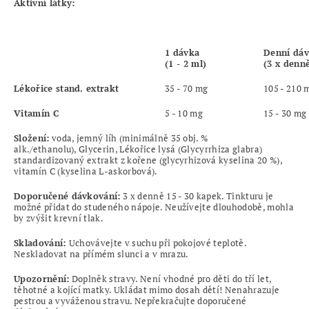
Aktivní látky:
1 dávka
Denní dá
(1 - 2 ml)
(3 x denn
Lékořice stand. extrakt
35 - 70 mg
105 - 210 
Vitamín C
5 - 10 mg
15 - 30 mg
Složení:
voda, jemný líh (minimálně 35 obj. %
alk./ethanolu), Glycerin, Lékořice lysá (Glycyrrhiza glabra)
standardizovaný extrakt z kořene (glycyrhizová kyselina 20 %),
vitamín C (kyselina L-askorbová).
Doporučené dávkování:
3 x denně 15 - 30 kapek. Tinkturu je
možné přidat do studeného nápoje. Neužívejte dlouhodobě, mohla
by zvýšit krevní tlak.
Skladování:
Uchovávejte v suchu při pokojové teplotě.
Neskladovat na přímém slunci a v mrazu.
Upozornění:
Doplněk stravy. Není vhodné pro děti do tří let,
těhotné a kojící matky. Ukládat mimo dosah dětí! Nenahrazuje
pestrou a vyváženou stravu. Nepřekračujte doporučené