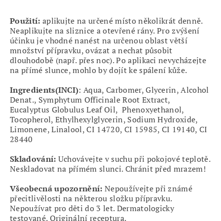
Použití:
aplikujte na určené místo několikrát denně.
Neaplikujte na sliznice a otevřené rány. Pro zvýšení
účinku je vhodné nanést na určenou oblast větší
množství přípravku, ovázat a nechat působit
dlouhodobě (např. přes noc). Po aplikaci nevycházejte
na přímé slunce, mohlo by dojít ke spálení kůže.
Ingredients(INCI)
: Aqua, Carbomer, Glycerin, Alcohol
Denat., Symphytum Officinale Root Extract,
Eucalyptus Globulus Leaf Oil, Phenoxyethanol,
Tocopherol, Ethylhexylglycerin, Sodium Hydroxide,
Limonene, Linalool, CI 14720, CI 15985, CI 19140, CI
28440
Skladování:
Uchovávejte v suchu při pokojové teplotě.
Neskladovat na přímém slunci. Chránit před mrazem!
Všeobecná upozornění:
Nepoužívejte při známé
přecitlivělosti na některou složku přípravku.
Nepoužívat pro děti do 3 let. Dermatologicky
testované. Originální receptura.