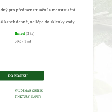
hodný pro předmenstruační
a menstruační
20 kapek denně, nejlépe do sklenky vody
Ihned
(2 ks)
3 Kč / 1 ml
VALDEMAR GREŠÍK
TINKTURY, KAPKY