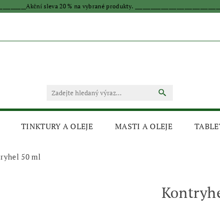
____________Akční sleva 20 % na vybrané produkty. _________________________________
TINKTURY A OLEJE
MASTI A OLEJE
TABLE
ryhel 50 ml
Kontryhe