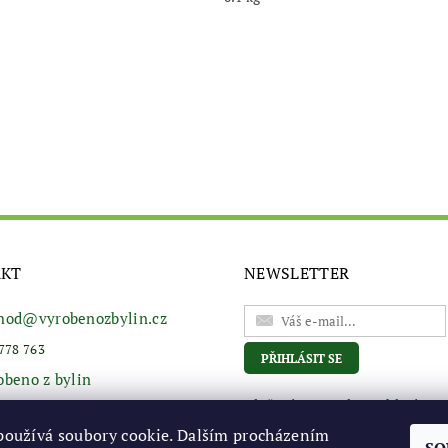
AKT
NEWSLETTER
hod
@
vyrobenozbylin.cz
778 763
obeno z bylin
Vložením e-mailu souhlasíte s
podmínkami ochrany osobní
používá soubory cookie. Dalším procházením
údajů