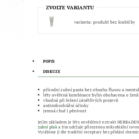
ZVOLTE VARIANTU
varianta: produkt bez krabičky
POPIS
DISKUZE
přírodní zubní pasta bez obsahu fluoru a mento
léty ověřená kombinace bylin obohacena o žen
vhodná při řešení zánětlivých projevů
antimikrobiální účinky
jemná chuť i pěnivost
Jejím základem je léty osvědčený extrakt HERBADENT 
zubní plak
a tím udržuje přirozenou mikrobiální rov
Vyrábíme ji dle tradiční receptury bez přidání chemi