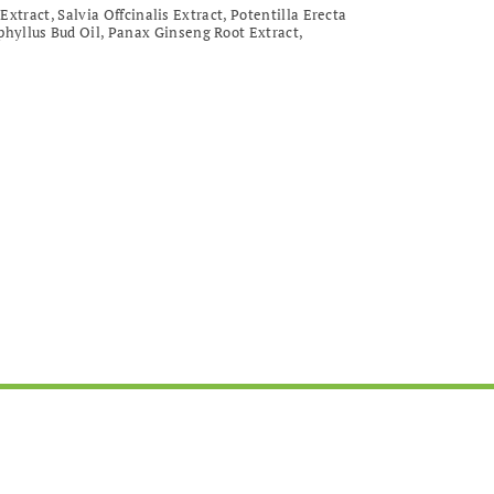
tract, Salvia Offcinalis Extract, Potentilla Erecta
hyllus Bud Oil, Panax Ginseng Root Extract,