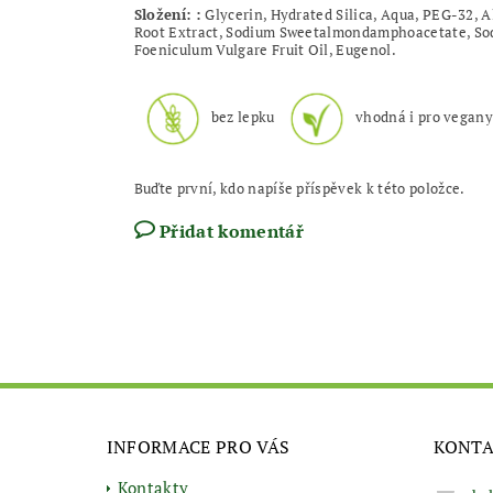
Složení: :
Glycerin, Hydrated Silica, Aqua, PEG-32, A
Root Extract, Sodium Sweetalmondamphoacetate, Sodi
Foeniculum Vulgare Fruit Oil, Eugenol.
bez lepku
vhodná i pro vegan
Buďte první, kdo napíše příspěvek k této položce.
Přidat komentář
INFORMACE PRO VÁS
KONT
Kontakty