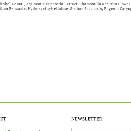
lcohol Denat., Agrimonia Eupatoria Extract, Chamomilla Recutita Flower Ex
um Benzoate, Hydroxyethylcellulose, Sodium Saccharin, Eugenia Caryop
y
AKT
NEWSLETTER