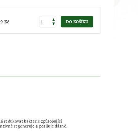
59 Kč
á redukovat bakterie způsobující
enzivně regeneruje a posiluje dásně.