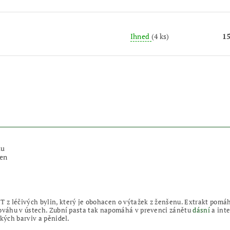
Ihned
(4 ks)
1
lu
šen
z léčivých bylin, který je obohacen o výtažek z ženšenu. Extrakt pomáh
nováhu v ústech. Zubní pasta tak napomáhá v prevenci zánětu
dásní
a int
ckých barviv a pěnidel.