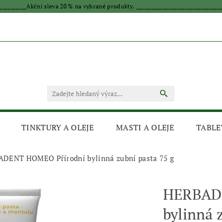
____________Akční sleva 20 % na vybrané produkty. _________________________________
TINKTURY A OLEJE
MASTI A OLEJE
TABLE
DENT HOMEO Přírodní bylinná zubní pasta 75 g
HERBAD
bylinná 