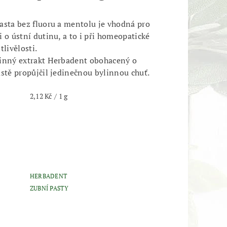
asta bez fluoru a mentolu je vhodná pro
 o ústní dutinu, a to i při homeopatické
tlivělosti.
inný extrakt Herbadent obohacený o
astě propůjčil jedinečnou bylinnou chuť.
2,12 Kč / 1 g
HERBADENT
ZUBNÍ PASTY